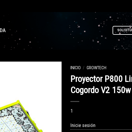
NDA
SOLICITU
INICIO
/
GROWTECH
Proyector P800 L
Cogordo V2 150w
1
Inicie sesión