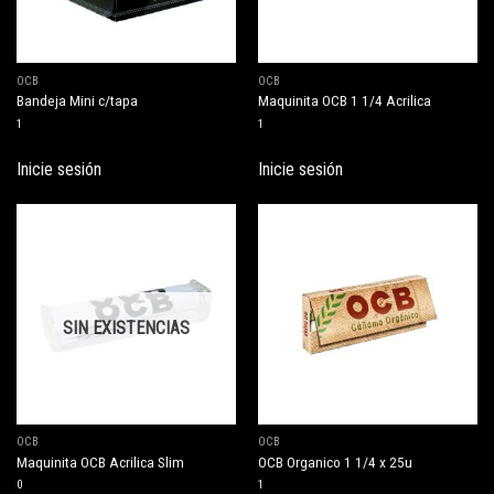
OCB
OCB
Bandeja Mini c/tapa
Maquinita OCB 1 1/4 Acrilica
1
1
Inicie sesión
Inicie sesión
SIN EXISTENCIAS
OCB
OCB
Maquinita OCB Acrilica Slim
OCB Organico 1 1/4 x 25u
0
1