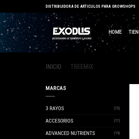
Skip
DISTRIBUIDORA DE ARTICULOS PARA GROWSHOPS
to
content
HOME
TIE
INICIO
/
TREEMIX
MARCAS
3 RAYOS
(73)
ACCESORIOS
(17)
ADVANCED NUTRIENTS
(19)