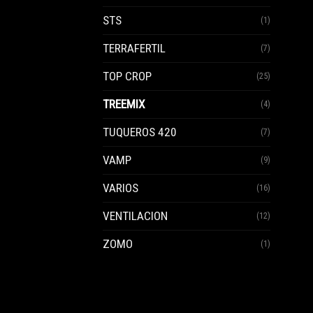
STS
(1)
TERRAFERTIL
(7)
TOP CROP
(25)
TREEMIX
(4)
TUQUEROS 420
(7)
VAMP
(9)
VARIOS
(16)
VENTILACION
(12)
ZOMO
(1)