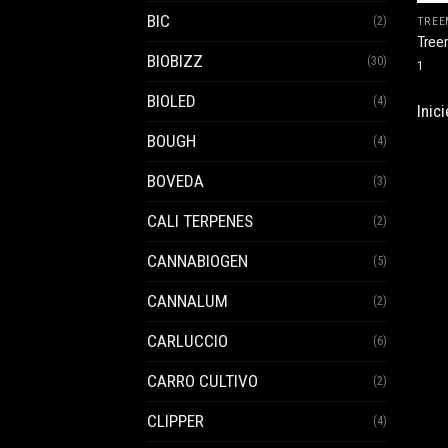
BIC
(2)
TREE
Tree
BIOBIZZ
(30)
1
BIOLED
(4)
Inic
BOUGH
(4)
BOVEDA
(3)
CALI TERPENES
(2)
CANNABIOGEN
(5)
CANNALUM
(2)
CARLUCCIO
(6)
CARRO CULTIVO
(2)
CLIPPER
(4)